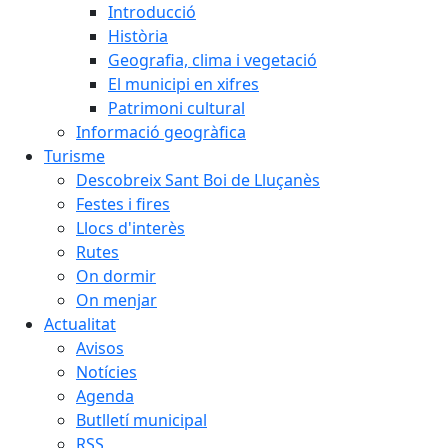
Introducció
Història
Geografia, clima i vegetació
El municipi en xifres
Patrimoni cultural
Informació geogràfica
Turisme
Descobreix Sant Boi de Lluçanès
Festes i fires
Llocs d'interès
Rutes
On dormir
On menjar
Actualitat
Avisos
Notícies
Agenda
Butlletí municipal
RSS