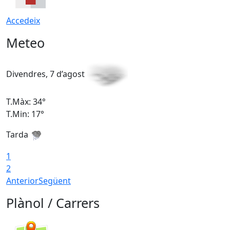
Accedeix
Meteo
Divendres, 7 d’agost
D
T.Màx: 34°
T
T.Min: 17°
T
Tarda
T
1
2
Anterior
Següent
Plànol / Carrers