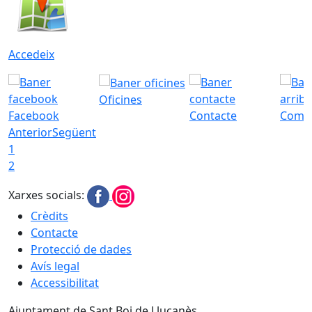
Accedeix
Oficines
Facebook
Contacte
Com a
Anterior
Següent
1
2
Xarxes socials:
Crèdits
Contacte
Protecció de dades
Avís legal
Accessibilitat
Ajuntament de Sant Boi de Llucanès