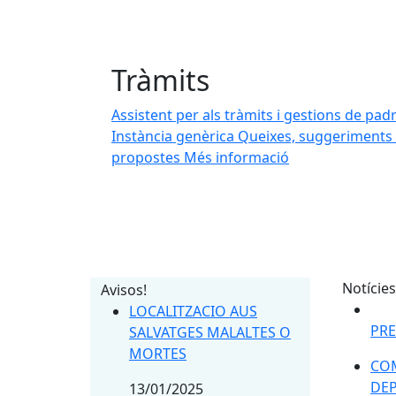
Tràmits
er promoure l'estalvi d'aigua
er promoure l'estalvi d'aigua
Assistent per als tràmits i gestions de pad
Instància genèrica
Queixes, suggeriments 
propostes
Més informació
Notícies
Avisos!
LOCALITZACIO AUS
PRE
SALVATGES MALALTES O
MORTES