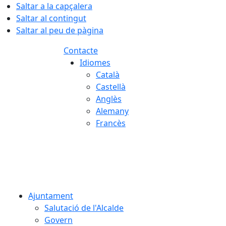
Saltar a la capçalera
Saltar al contingut
Saltar al peu de pàgina
Contacte
Idiomes
Català
Castellà
Anglès
Alemany
Francès
09.08.2026 | 05:47
Ajuntament
Salutació de l'Alcalde
Govern