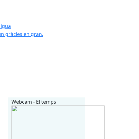
Festa Major 202
 sense sortir de casa CLICA
Un any més arriba
gustos.
Cliqueu i accedi
BONA FESTA MAJO
Festa Major 202
Webcam - El temps