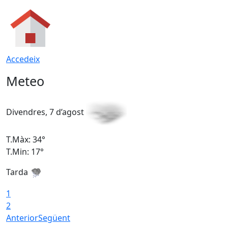
Accedeix
Meteo
Divendres, 7 d’agost
D
T.Màx: 34°
T
T.Min: 17°
T
Tarda
T
1
2
Anterior
Següent