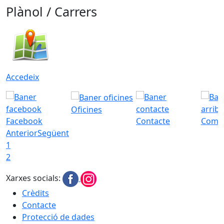
Plànol / Carrers
Accedeix
Oficines
Facebook
Contacte
Com a
Anterior
Següent
1
2
Xarxes socials:
Crèdits
Contacte
Protecció de dades