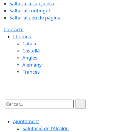
Saltar a la capçalera
Saltar al contingut
Saltar al peu de pàgina
Contacte
Idiomes
Català
Castellà
Anglès
Alemany
Francès
07.08.2026 | 09:02
Cercar:
Ajuntament
Salutació de l'Alcalde