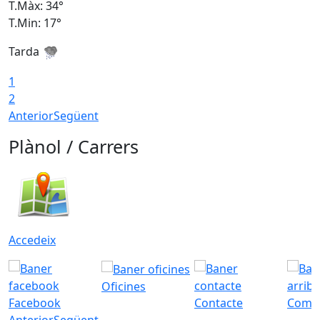
T.Màx: 34°
T
T.Min: 17°
T
Tarda
T
1
2
Anterior
Següent
Plànol / Carrers
Accedeix
Oficines
Facebook
Contacte
Com a
Anterior
Següent