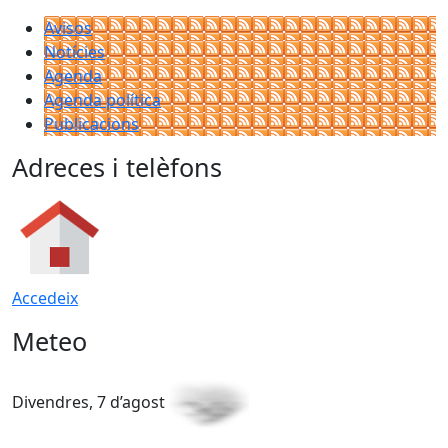
Avisos
Notícies
Agenda
Agenda política
Publicacions
Adreces i telèfons
Accedeix
Meteo
Divendres, 7 d’agost
D