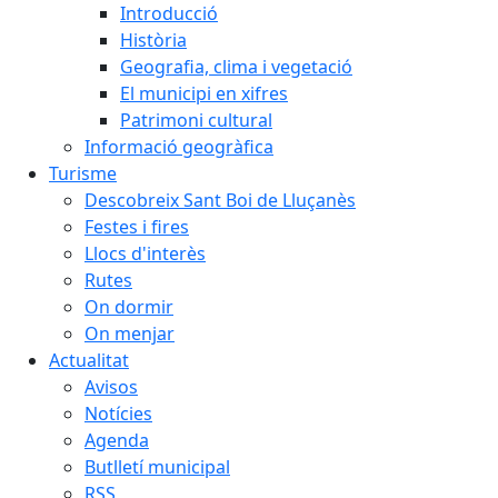
Introducció
Història
Geografia, clima i vegetació
El municipi en xifres
Patrimoni cultural
Informació geogràfica
Turisme
Descobreix Sant Boi de Lluçanès
Festes i fires
Llocs d'interès
Rutes
On dormir
On menjar
Actualitat
Avisos
Notícies
Agenda
Butlletí municipal
RSS