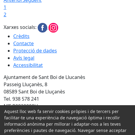
1
2
Xarxes socials:
Crèdits
Contacte
Protecció de dades
Avís legal
Accessibilitat
Ajuntament de Sant Boi de Llucanès
Passeig Lluçanès, 8
08589 Sant Boi de Lluçanès
Tel. 938 578 241
NIF P0820000H
Aquest lloc web fa servir cookies pròpies i de tercers per
Amb la col·laboració de:
facilitar-te una experiència de navegació òptima i recollir
informació anònima per millorar i adaptar-nos a les teves
preferències i pautes de navegació. Navegar sense acceptar