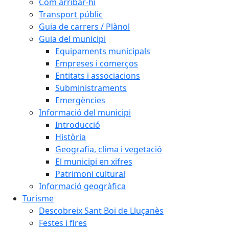
Com arribar-hi
Transport públic
Guia de carrers / Plànol
Guia del municipi
Equipaments municipals
Empreses i comerços
Entitats i associacions
Subministraments
Emergències
Informació del municipi
Introducció
Història
Geografia, clima i vegetació
El municipi en xifres
Patrimoni cultural
Informació geogràfica
Turisme
Descobreix Sant Boi de Lluçanès
Festes i fires