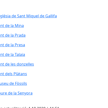
glésia de Sant Miquel de Gallifa
nt de la Mina
nt de la Prada
nt de la Prada
nt de la Presa
nt de la Talaia
nt de les donzelles
nt dels Plàtans
seu de Fòssils
seu de Fòssils
ure de la Senyora
ure de la Senyora
cebook
X