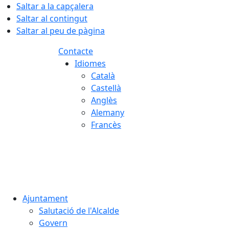
Saltar a la capçalera
Saltar al contingut
Saltar al peu de pàgina
Contacte
Idiomes
Català
Castellà
Anglès
Alemany
Francès
06.08.2026 | 14:57
Ajuntament
Salutació de l'Alcalde
Govern