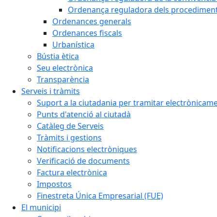
Ordenança reguladora dels procediments d
Ordenances generals
Ordenances fiscals
Urbanística
Bústia ètica
Seu electrònica
Transparència
Serveis i tràmits
Suport a la ciutadania per tramitar electrònicam
Punts d'atenció al ciutadà
Catàleg de Serveis
Tràmits i gestions
Notificacions electròniques
Verificació de documents
Factura electrònica
Impostos
Finestreta Única Empresarial (FUE)
El municipi