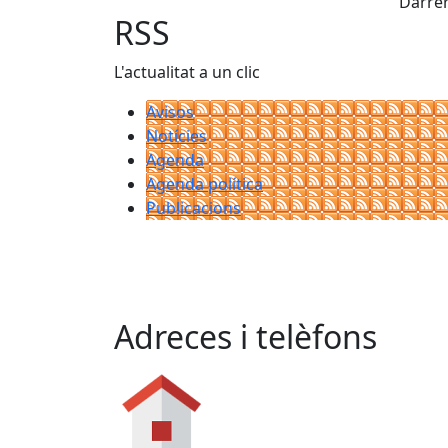
Darrer
RSS
L'actualitat a un clic
Avisos
Notícies
Agenda
Agenda política
Publicacions
Adreces i telèfons