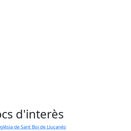
ocs d'interès
glésia de Sant Boi de Lluçanès
glésia de Sant Boi de Lluçanès