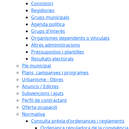
Consistori
Regidories
Grups municipals
Agenda política
Grups d'interès
Organismes dependents o vinculats
Altres administracions
Pressupostos i plantilles
Resultats electorals
Ple municipal
Plans, campanyes i programes
Urbanisme - Obres
Anuncis / Edictes
Subvencions i ajuts
Perfil de contractant
Oferta ocupació
Normativa
Consulta prèvia d'ordenances i reglaments
Ordenança reguladora de la convivència e