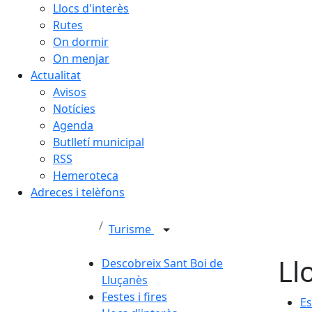
Llocs d'interès
Rutes
On dormir
On menjar
Actualitat
Avisos
Notícies
Agenda
Butlletí municipal
RSS
Hemeroteca
Adreces i telèfons
Turisme
Ll
Descobreix Sant Boi de
Lluçanès
Festes i fires
Es
Es