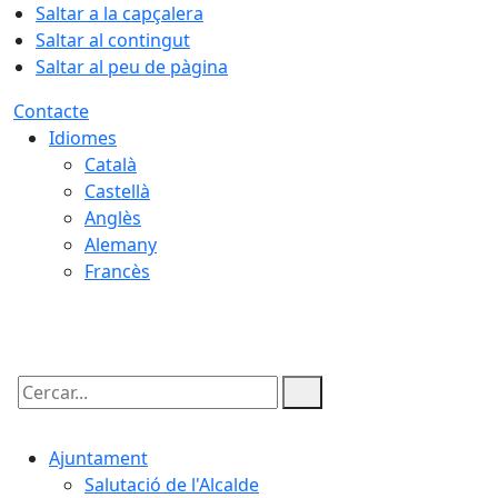
Saltar a la capçalera
Saltar al contingut
Saltar al peu de pàgina
Contacte
Idiomes
Català
Castellà
Anglès
Alemany
Francès
07.08.2026 | 17:25
Cercar:
Ajuntament
Salutació de l'Alcalde