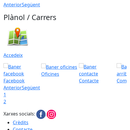
Anterior
Següent
Plànol / Carrers
Accedeix
Oficines
Facebook
Contacte
Com a
Anterior
Següent
1
2
Xarxes socials:
Crèdits
Contacte