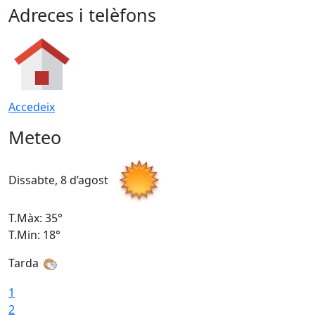
Adreces i telèfons
Accedeix
Meteo
Dissabte, 8 d’agost
D
T.Màx: 35°
T
T.Min: 18°
T
Tarda
T
1
2