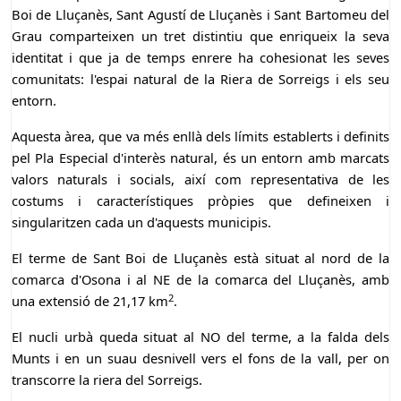
Boi de Lluçanès, Sant Agustí de Lluçanès i Sant Bartomeu del
Grau comparteixen un tret distintiu que enriqueix la seva
identitat i que ja de temps enrere ha cohesionat les seves
comunitats: l'espai natural de la Riera de Sorreigs i els seu
entorn.
Aquesta àrea, que va més enllà dels límits establerts i definits
pel Pla Especial d'interès natural, és un entorn amb marcats
valors naturals i socials, així com representativa de les
costums i característiques pròpies que defineixen i
singularitzen cada un d'aquests municipis.
El terme de Sant Boi de Lluçanès està situat al nord de la
comarca d'Osona i al NE de la comarca del Lluçanès, amb
2
una extensió de 21,17 km
.
El nucli urbà queda situat al NO del terme, a la falda dels
Munts i en un suau desnivell vers el fons de la vall, per on
transcorre la riera del Sorreigs.