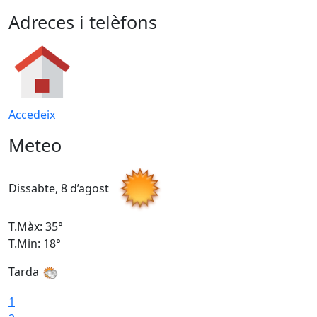
Adreces i telèfons
Accedeix
Meteo
Dissabte, 8 d’agost
D
T.Màx: 35°
T
T.Min: 18°
T
Tarda
T
1