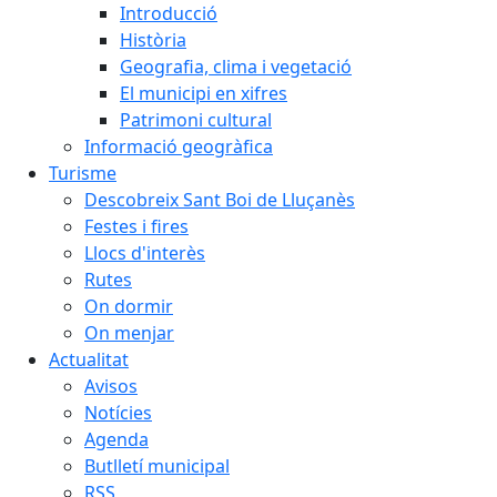
Introducció
Història
Geografia, clima i vegetació
El municipi en xifres
Patrimoni cultural
Informació geogràfica
Turisme
Descobreix Sant Boi de Lluçanès
Festes i fires
Llocs d'interès
Rutes
On dormir
On menjar
Actualitat
Avisos
Notícies
Agenda
Butlletí municipal
RSS