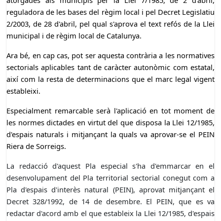
atorgades als municipis per la Llei 7/1985, de 2 d'abril,
reguladora de les bases del règim local i pel Decret Legislatiu
2/2003, de 28 d'abril, pel qual s'aprova el text refós de la Llei
municipal i de règim local de Catalunya.
Ara bé, en cap cas, pot ser aquesta contrària a les normatives
sectorials aplicables tant de caràcter autonòmic com estatal,
així com la resta de determinacions que el marc legal vigent
estableixi.
Especialment remarcable serà l'aplicació en tot moment de
les normes dictades en virtut del que disposa la Llei 12/1985,
d'espais naturals i mitjançant la quals va aprovar-se el PEIN
Riera de Sorreigs.
La redacció d'aquest Pla especial s'ha d'emmarcar en el
desenvolupament del Pla territorial sectorial conegut com a
Pla d'espais d'interès natural (PEIN), aprovat mitjançant el
Decret 328/1992, de 14 de desembre. El PEIN, que es va
redactar d'acord amb el que estableix la Llei 12/1985, d'espais