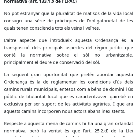
normativa (art. 133.1
b
de l'LPAC)
No pot estranyar que la pluralitat de matisos de la vida local
consagri una sèrie de pràctiques de l'obligatorietat de les
quals tenen consciència tots els veïns i veïnes.
L'altre aspecte que introdueix aquesta Ordenança és la
transposició dels principals aspectes del règim jurídic que
conté la normativa sobre el sòl no urbanitzable,
principalment el deure de conservació del sòl.
La següent gran oportunitat que pretén abordar aquesta
Ordenança és la de reglamentar les condicions d'ús dels
camins rurals municipals, entesos com a béns de domini i ús
públic de titularitat local que es caracteritzaven gairebé en
exclusiva per ser suport de les activitats agràries. I que ara
aquests camins incorporen nous actors abans inexistents.
Respecte a aquesta mena de camins hi ha una gran orfandat
normativa; però la veritat és que l'art. 25.2.d) de la Llei