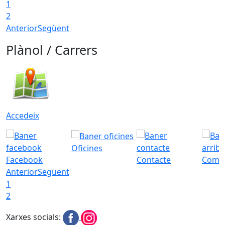
1
T
2
Anterior
Següent
Plànol / Carrers
Accedeix
Oficines
Facebook
Contacte
Com a
Anterior
Següent
1
2
Xarxes socials: