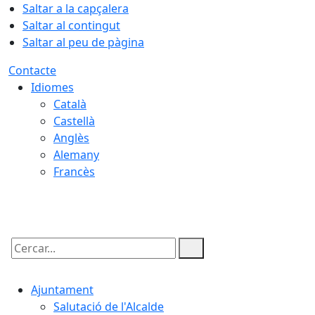
Saltar a la capçalera
Saltar al contingut
Saltar al peu de pàgina
Contacte
Idiomes
Català
Castellà
Anglès
Alemany
Francès
08.08.2026 | 17:21
Cercar:
Ajuntament
Salutació de l'Alcalde