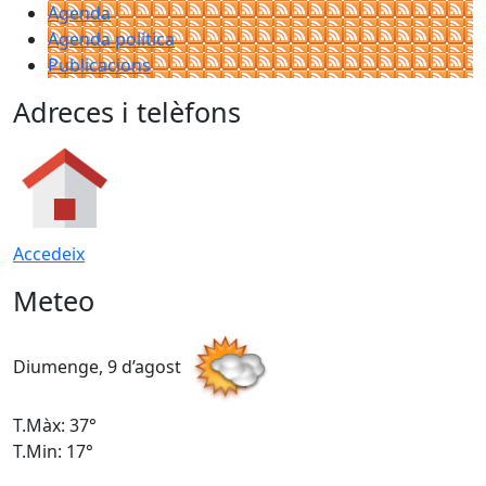
Agenda
Agenda política
Publicacions
Adreces i telèfons
Accedeix
Meteo
Diumenge, 9 d’agost
D
T.Màx: 37°
T
T.Min: 17°
T