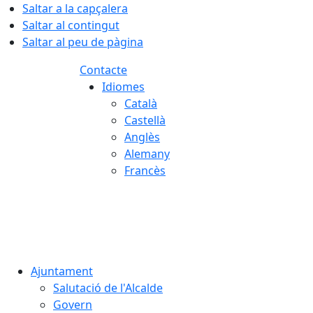
Saltar a la capçalera
Saltar al contingut
Saltar al peu de pàgina
Contacte
Idiomes
Català
Castellà
Anglès
Alemany
Francès
08.08.2026 | 13:36
Ajuntament
Salutació de l'Alcalde
Govern