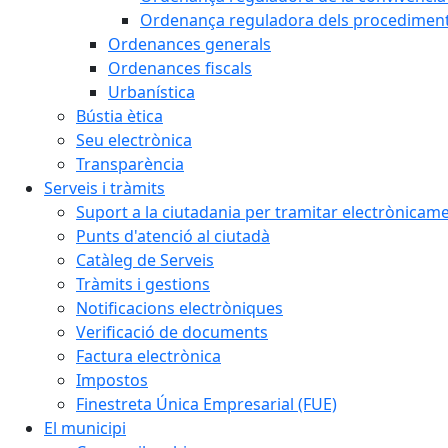
Ordenança reguladora dels procediments d
Ordenances generals
Ordenances fiscals
Urbanística
Bústia ètica
Seu electrònica
Transparència
Serveis i tràmits
Suport a la ciutadania per tramitar electrònicam
Punts d'atenció al ciutadà
Catàleg de Serveis
Tràmits i gestions
Notificacions electròniques
Verificació de documents
Factura electrònica
Impostos
Finestreta Única Empresarial (FUE)
El municipi