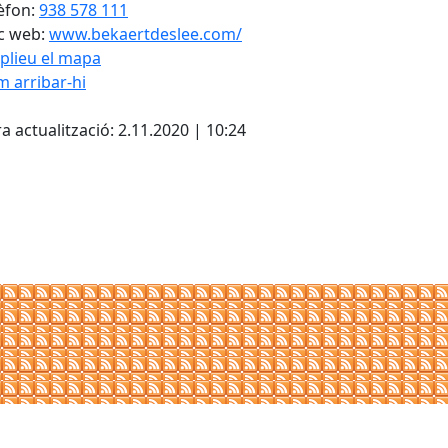
èfon:
938 578 111
c web:
www.bekaertdeslee.com/
plieu el mapa
 arribar-hi
cebook
X
a actualització: 2.11.2020 | 10:24