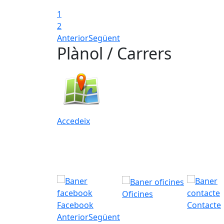
1
2
Anterior
Següent
Plànol / Carrers
Accedeix
Oficines
Facebook
Contacte
Anterior
Següent