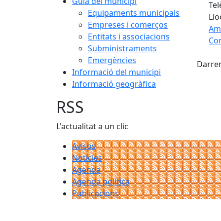
Guia del municipi
Tel
Equipaments municipals
Llo
Empreses i comerços
Am
Entitats i associacions
Com
Subministraments
Fa
+
Emergències
Darrer
Informació del municipi
−
Informació geogràfica
RSS
L'actualitat a un clic
Avisos
Notícies
Agenda
Agenda política
Publicacions