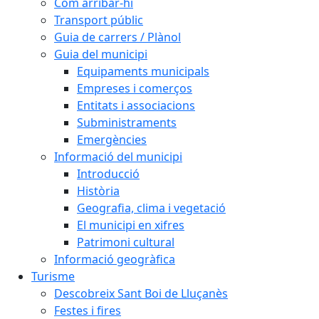
Com arribar-hi
Transport públic
Guia de carrers / Plànol
Guia del municipi
Equipaments municipals
Empreses i comerços
Entitats i associacions
Subministraments
Emergències
Informació del municipi
Introducció
Història
Geografia, clima i vegetació
El municipi en xifres
Patrimoni cultural
Informació geogràfica
Turisme
Descobreix Sant Boi de Lluçanès
Festes i fires