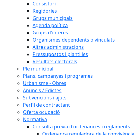
Consistori
Regidories
Grups municipals
Agenda política
Grups d'interès
Organismes dependents o vinculats
Altres administracions
Pressupostos i plantilles
Resultats electorals
Ple municipal
Plans, campanyes i programes
Urbanisme - Obres
Anuncis / Edictes
Subvencions i ajuts
Perfil de contractant
Oferta ocupació
Normativa
Consulta prèvia d'ordenances i reglaments
Ordenança reguladora de la convivència e