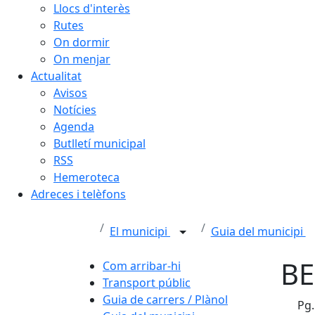
Llocs d'interès
Rutes
On dormir
On menjar
Actualitat
Avisos
Notícies
Agenda
Butlletí municipal
RSS
Hemeroteca
Adreces i telèfons
El municipi
Guia del municipi
BE
Com arribar-hi
Transport públic
Guia de carrers / Plànol
Pg.