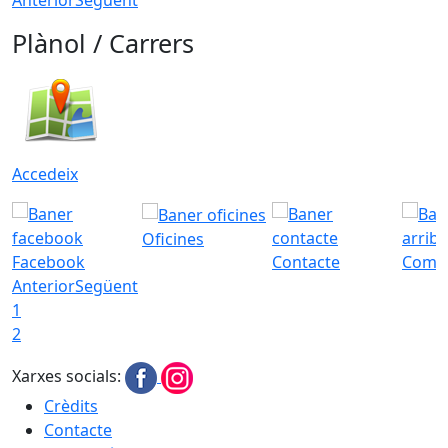
Plànol / Carrers
Accedeix
Oficines
Facebook
Contacte
Com a
Anterior
Següent
1
2
Xarxes socials:
Crèdits
Contacte