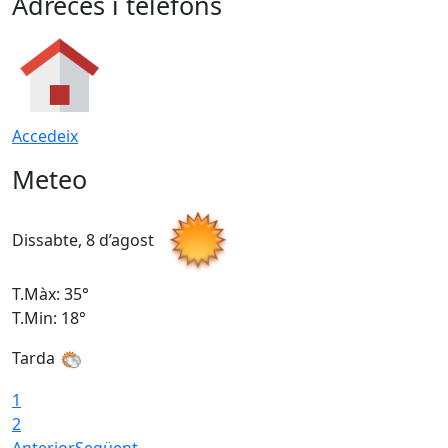
Adreces i telèfons
Accedeix
Meteo
Dissabte, 8 d’agost
D
T.Màx: 35°
T
T.Min: 18°
T
Tarda
T
1
2
Anterior
Següent