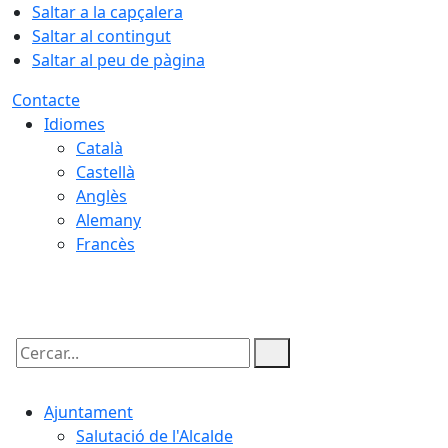
Saltar a la capçalera
Saltar al contingut
Saltar al peu de pàgina
Contacte
Idiomes
Català
Castellà
Anglès
Alemany
Francès
07.08.2026 | 20:18
Cercar:
Ajuntament
Salutació de l'Alcalde