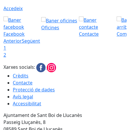
Accedeix
Oficines
Facebook
Contacte
Com a
Anterior
Següent
1
2
Xarxes socials:
Crèdits
Contacte
Protecció de dades
Avís legal
Accessibilitat
Ajuntament de Sant Boi de Llucanès
Passeig Lluçanès, 8
08589 Sant Boi de Lluçanès