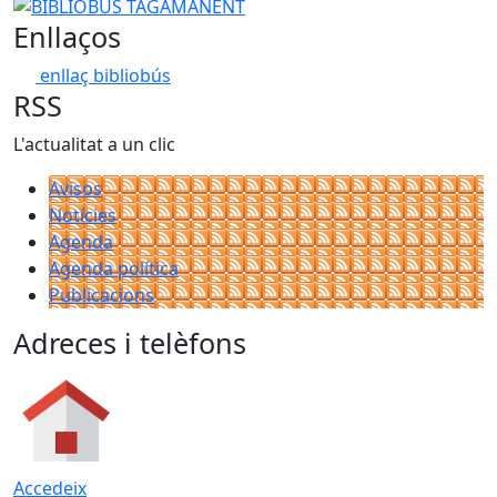
BIBLIOBÚS TAGAMANENT
Enllaços
enllaç bibliobús
RSS
L'actualitat a un clic
Avisos
Notícies
Agenda
Agenda política
Publicacions
Adreces i telèfons
Accedeix