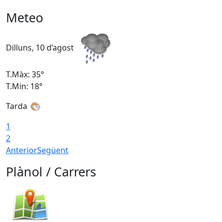
Meteo
Dilluns, 10 d’agost
D
T.Màx: 35°
T
T.Min: 18°
T
Tarda
T
1
2
Anterior
Següent
Plànol / Carrers