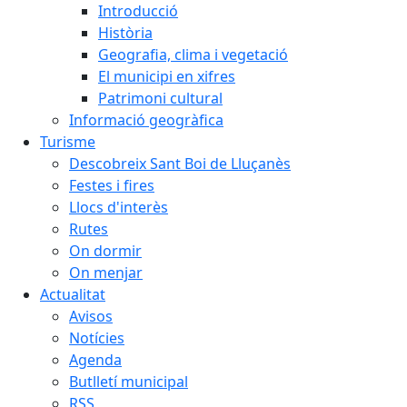
Introducció
Història
Geografia, clima i vegetació
El municipi en xifres
Patrimoni cultural
Informació geogràfica
Turisme
Descobreix Sant Boi de Lluçanès
Festes i fires
Llocs d'interès
Rutes
On dormir
On menjar
Actualitat
Avisos
Notícies
Agenda
Butlletí municipal
RSS