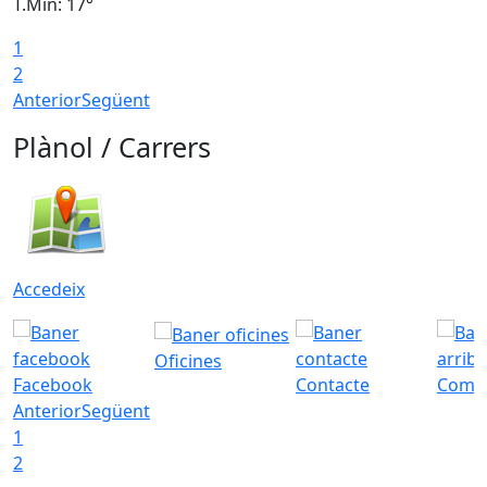
T.Min: 17°
T
1
T
2
Anterior
Següent
Plànol / Carrers
Accedeix
Oficines
Facebook
Contacte
Com a
Anterior
Següent
1
2