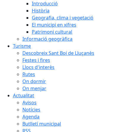
Introducció
Història
Geografia, clima i vegetació
El municipi en xifres
Patrimoni cultural
Informació geogràfica
Turisme
Descobreix Sant Boi de Lluçanès
Festes i fires
Llocs d'interès
Rutes
On dormir
On menjar
Actualitat
Avisos
Notícies
Agenda
Butlletí municipal
RSS