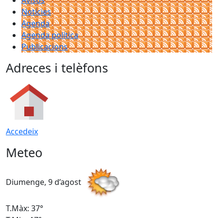
Avisos
Notícies
Agenda
Agenda política
Publicacions
Adreces i telèfons
Accedeix
Meteo
Diumenge, 9 d’agost
D
T.Màx: 37°
T